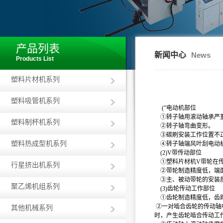
产品列表
新闻中心
News
Products List
塑料片材机系列
塑料吸管机系列
(”电动机部位
①转子轴用滚动轴承严
塑料制杯机系列
②转子轴弯曲变形。
③碳刷安装工作位置不
塑料热成型机系列
④转子轴端风叶刮电动
(2)V带传动部位
①塑料片材机V带轮在传
行星挤出机系列
②带轮制造精度低，端
③主、被动带轮的安装质
聚乙烯机组系列
(3)齿轮传动工作部位
①齿轮制造精度低，齿
②一对啮合齿轮的传动轴
其他机械系列
时，产生齿轮啮合传动工