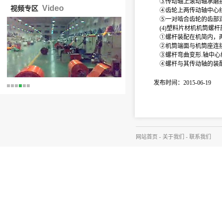
③传动轴上滚动轴承磨
Video
视频专区
④齿轮上两传动轴中心线
⑤一对啮合齿轮的齿部润
(4)塑料片材机机筒螺杆
①螺杆装配在机简内，两
②机筒端面与机筒座连接
③螺杆弯曲变形.轴中心
④螺杆与其传动轴的装配
发布时间：2015-06-19
网站首页
-
关于我们
-
联系我们