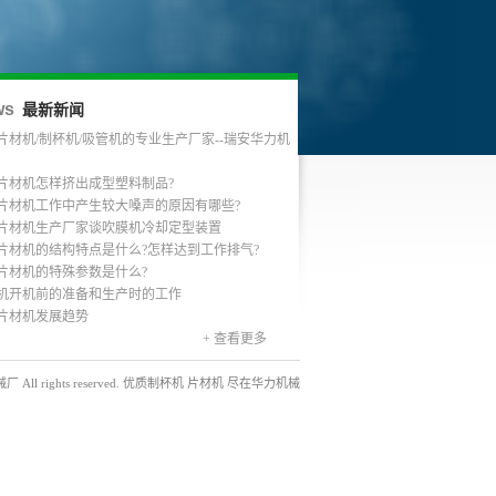
ws
最新新闻
片材机/制杯机/吸管机的专业生产厂家--瑞安华力机
片材机怎样挤出成型塑料制品?
片材机工作中产生较大嗓声的原因有哪些?
片材机生产厂家谈吹膜机冷却定型装置
片材机的结构特点是什么?怎样达到工作排气?
片材机的特殊参数是什么?
机开机前的准备和生产时的工作
片材机发展趋势
+ 查看更多
械厂 All rights reserved. 优质制杯机 片材机 尽在华力机械