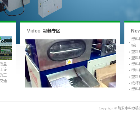
Video
Ne
视频专区
塑料
械厂
塑料
塑料
饭盒
塑料
工设
塑料
的工
塑料
交通
纸杯
塑料
Copyright © 瑞安市华力机