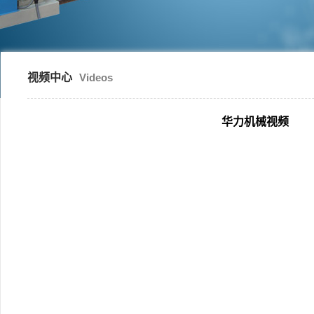
视频中心
Videos
华力机械视频