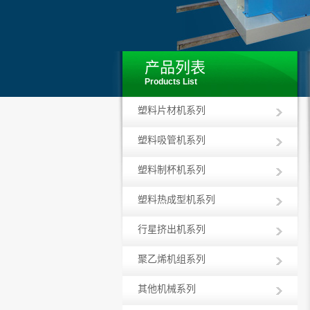
产品列表
Products List
塑料片材机系列
塑料吸管机系列
塑料制杯机系列
塑料热成型机系列
行星挤出机系列
聚乙烯机组系列
其他机械系列