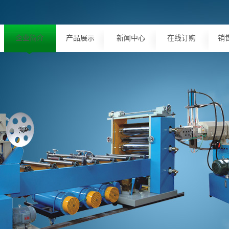
企业简介
产品展示
新闻中心
在线订购
销