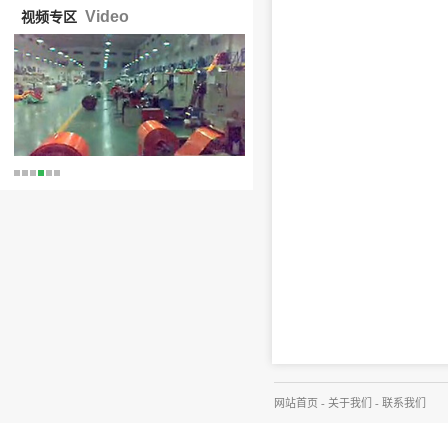
Video
视频专区
网站首页
-
关于我们
-
联系我们