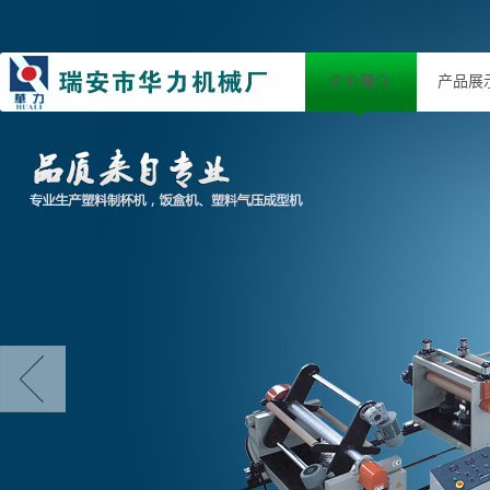
企业简介
产品展